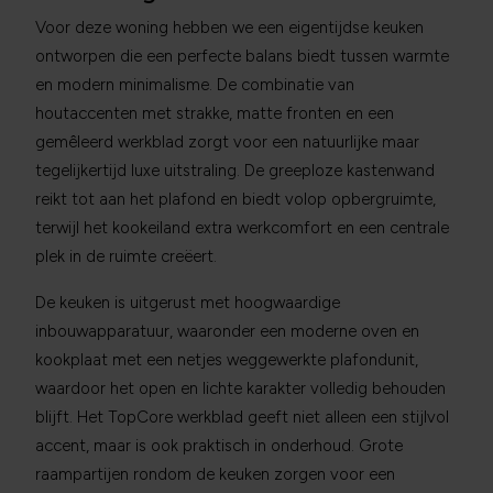
Voor deze woning hebben we een eigentijdse keuken
ontworpen die een perfecte balans biedt tussen warmte
en modern minimalisme. De combinatie van
houtaccenten met strakke, matte fronten en een
gemêleerd werkblad zorgt voor een natuurlijke maar
tegelijkertijd luxe uitstraling. De greeploze kastenwand
reikt tot aan het plafond en biedt volop opbergruimte,
terwijl het kookeiland extra werkcomfort en een centrale
plek in de ruimte creëert.
De keuken is uitgerust met hoogwaardige
inbouwapparatuur, waaronder een moderne oven en
kookplaat met een netjes weggewerkte plafondunit,
waardoor het open en lichte karakter volledig behouden
blijft. Het TopCore werkblad geeft niet alleen een stijlvol
accent, maar is ook praktisch in onderhoud. Grote
raampartijen rondom de keuken zorgen voor een