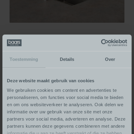
Wordt u al enthousiast?
Laten we eens kennismaken en de mogelijkheden
Toestemming
Details
Over
bespreken. Bij Baars Topkeukens denken wij graag met u
mee.
Deze website maakt gebruik van cookies
Weet u nog niet helemaal welke stijl bij u past? Welke
We gebruiken cookies om content en advertenties te
apparatuur aansluit bij uw wensen of gewoon eens
personaliseren, om functies voor social media te bieden
benieuwd hoe de indeling van een nieuwe keuken kan
en om ons websiteverkeer te analyseren. Ook delen we
zijn? Kom vrijblijvend binnenlopen of plan voorafgaand
informatie over uw gebruik van onze site met onze
een afspraak met ons in.
partners voor social media, adverteren en analyse. Deze
partners kunnen deze gegevens combineren met andere
informatie die u aan ze heeft verstrekt of die ze hebben