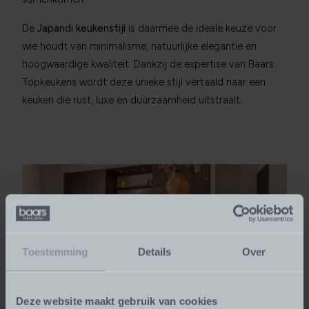
De
Japandi keukenstijl
is daarmee de ideale keuze voor
wie houdt van minimalisme, natuurlijke elegantie en
hoogwaardige kwaliteit. Dankzij de expertise van Baars
Topkeukens wordt deze unieke stijl vertaald naar een
keuken die rust, luxe en duurzaamheid uitstraalt.
Toestemming
Details
Over
Deze website maakt gebruik van cookies