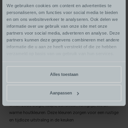
We gebruiken cookies om content en advertenties te
Veelgestelde vragen over de
personaliseren, om functies voor social media te bieden
Japandi keuken op een rij:
en om ons websiteverkeer te analyseren. Ook delen we
informatie over uw gebruik van onze site met onze
Wat is een Japandi keuken?
partners voor social media, adverteren en analyse. Deze
Een Japandi keuken is een combinatie van Japans
partners kunnen deze gegevens combineren met andere
informatie die u aan ze heeft verstrekt of die ze hebben
minimalisme en Scandinavische functionaliteit. De stijl
verzameld op basis van uw gebruik van hun services.
kenmerkt zich door rust, eenvoud, natuurlijke materialen,
strakke lijnen en een harmonieuze uitstraling.
Functionaliteit en esthetiek zijn in balans.
Alles toestaan
Welke kleuren passen bij een Japandi
keuken?
Aanpassen
Typische Japandi kleuren zijn neutrale en natuurlijke
tinten zoals beige, taupe, zandkleur, lichtgrijs, wit en
warme houtkleuren. Deze kleuren zorgen voor een rustige
en tijdloze uitstraling in de keuken