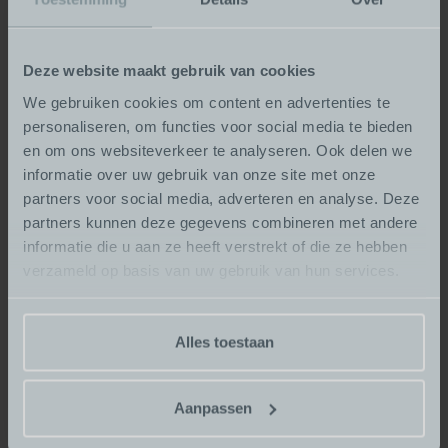
Maak het eigen
Een industriële keuken hoeft niet koel aan te voelen. Met
Deze website maakt gebruik van cookies
de juiste balans tussen ruwe en warme elementen
We gebruiken cookies om content en advertenties te
creëren we een ruimte die stoer én sfeervol is. Houten
personaliseren, om functies voor social media te bieden
accenten maken de keuken toegankelijker. Ook
en om ons websiteverkeer te analyseren. Ook delen we
verlichting speelt een grote rol: kies voor hanglampen
informatie over uw gebruik van onze site met onze
met een vintage uitstraling of metalen armaturen met
partners voor social media, adverteren en analyse. Deze
warme lichtbronnen.
partners kunnen deze gegevens combineren met andere
informatie die u aan ze heeft verstrekt of die ze hebben
Bij Baars Topkeukens zorgen we ervoor dat uw industriële
verzameld op basis van uw gebruik van hun services.
keuken niet alleen functioneel en stijlvol is, maar ook
helemaal past bij uw manier van leven.
Alles toestaan
Maak kennis met het team
Aanpassen