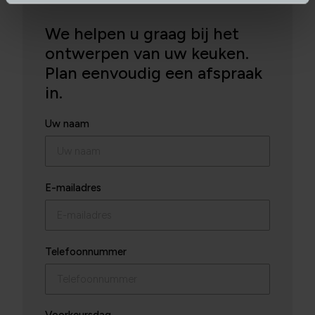
We helpen u graag bij het
ontwerpen van uw keuken.
Plan eenvoudig een afspraak
in.
Uw naam
E-mailadres
Telefoonnummer