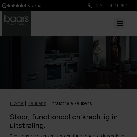
074 - 24 24 257
9.7
/ 10
Home
|
Keukens
|
Industriële keukens
Stoer, functioneel en krachtig in
uitstraling.
Een industriële keuken is stoer, functioneel en krachtig in