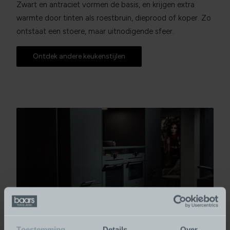
Zwart en antraciet vormen de basis, en krijgen extra
warmte door tinten als roestbruin, dieprood of koper. Zo
ontstaat een stoere, maar uitnodigende sfeer.
Ontdek andere keukenstijlen
Toestemming
Details
Over