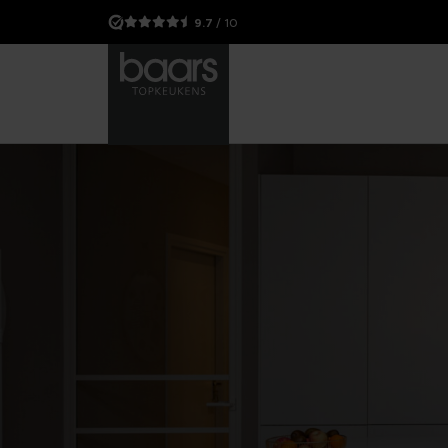
9.7
/ 10