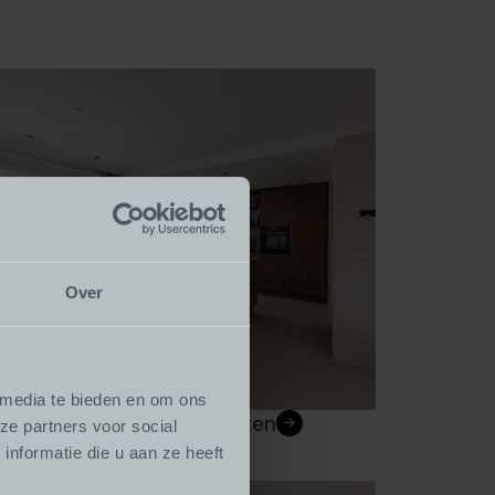
Over
 media te bieden en om ons
uken met afgeronde hoeken
ze partners voor social
nformatie die u aan ze heeft