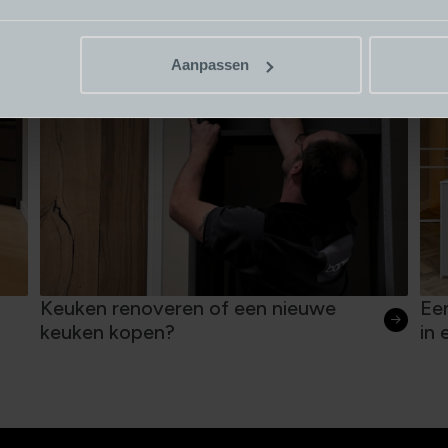
Aanpassen
Keuken renoveren of een nieuwe
Een
keuken kopen?
in 