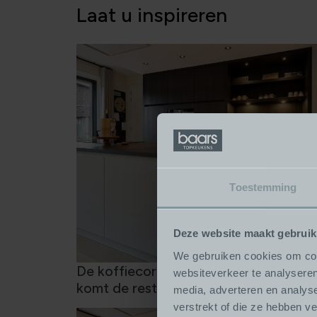
Laat u inspireren
Toestemming
Deze website maakt gebruik
We gebruiken cookies om cont
De koffiecorner: eerst koffie, dan
websiteverkeer te analyseren
komt de rest van de dag
media, adverteren en analys
verstrekt of die ze hebben v