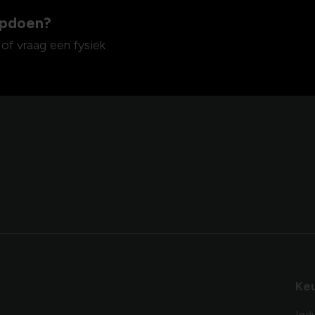
 opdoen?
 of vraag een fysiek
Ke
Ind