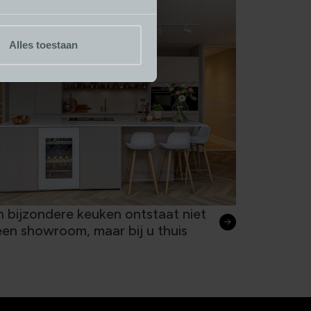
Alles toestaan
 bijzondere keuken ontstaat niet
een showroom, maar bij u thuis