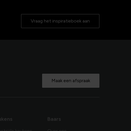
Vraag het inspiratieboek aan
Maak een afspraak
ukens
Baars
ustriële keukens
Over ons