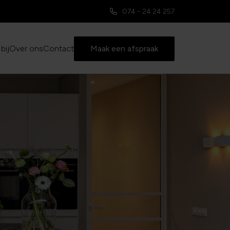
074 - 24 24 257
bij
Over ons
Contact
Maak een afspraak