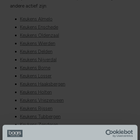
andere actief zijn:
Keukens Almelo
Keukens Enschede
Keukens Oldenzaal
Keukens Wierden
Keukens Delden
Keukens Nijverdal
Keukens Borne
Keukens Losser
Keukens Haaksbergen
Keukens Holten
Keukens Vriezenveen
Keukens Rijssen
Keukens Tubbergen
Keukens Zenderen
Keukens Hengevelde