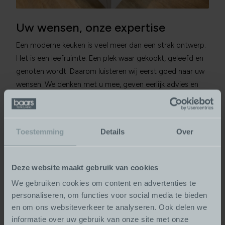
Uw wensen, onze expertise
Een moderne keuken is veel meer dan een strak ontwerp.
Het is een leefruimte. Een plek waar gekookt, geleefd en
genoten wordt. Daarom luisteren wij eerst goed naar uw
wensen. We denken met u mee, geven eerlijk advies en
verrassen u met creatieve oplossingen.
Onze deskundige ontwerpers vertalen uw wensen naar
een eigentijds en functioneel ontwerp dat perfect
Toestemming
Details
Over
aansluit bij uw woning én levensstijl. Van eerste schets
tot montage, wij nemen het hele proces voor u uit
Deze website maakt gebruik van cookies
handen. Volledige ontzorging, zoals u dat van ons mag
We gebruiken cookies om content en advertenties te
verwachten.
personaliseren, om functies voor social media te bieden
en om ons websiteverkeer te analyseren. Ook delen we
informatie over uw gebruik van onze site met onze