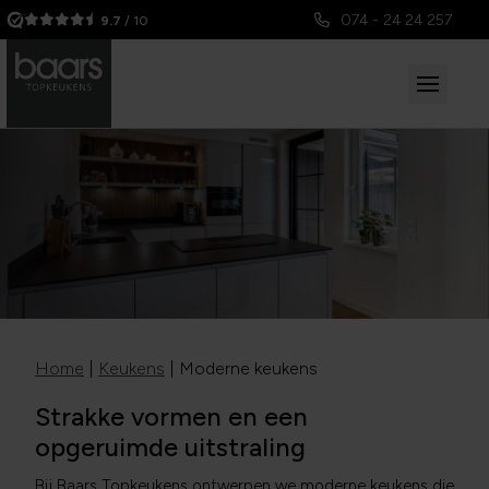
074 - 24 24 257
9.7
/ 10
Home
|
Keukens
|
Moderne keukens
Strakke vormen en een
opgeruimde uitstraling
Bij Baars Topkeukens ontwerpen we moderne keukens die