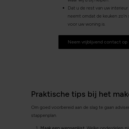
Dat u de rest van uw interieur
neemt omdat de keuken zo’n st
voor uw woning is.
Neem vrijblijvend contact op
Praktische tips bij het ma
Om goed voorbereid aan de slag te gaan adviser
stappenplan.
Maak een wensenlijst.
Welke onderdelen zijn