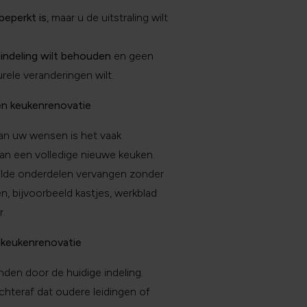
eperkt is
, maar u de uitstraling wilt
 indeling wilt behouden
en geen
rele veranderingen wilt.
en keukenrenovatie
van uw wensen is het vaak
n een volledige nieuwe keuken.
alde onderdelen vervangen zonder
en, bijvoorbeeld kastjes, werkblad
r.
 keukenrenovatie
den door de huidige indeling.
achteraf dat oudere leidingen of