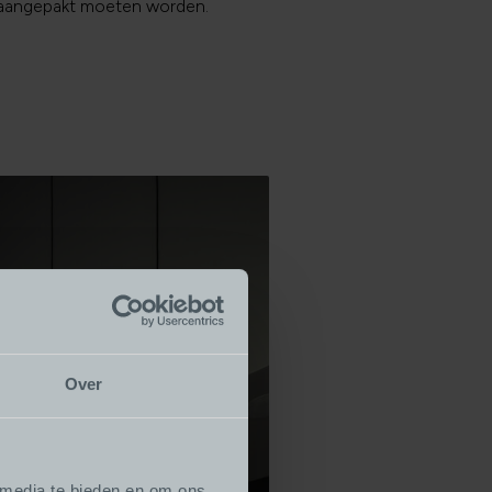
aangepakt moeten worden.
Over
 media te bieden en om ons