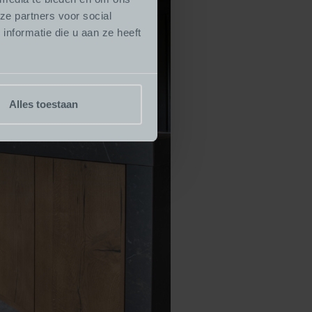
ze partners voor social
nformatie die u aan ze heeft
Alles toestaan