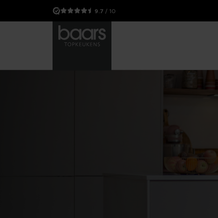
9.7
/ 10