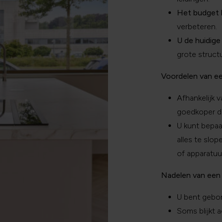
Het budget b
verbeteren.
U de huidige
grote structu
Voordelen van e
Afhankelijk 
goedkoper da
U kunt bepa
alles te slop
of apparatuu
Nadelen van een
U bent gebon
Soms blijkt 