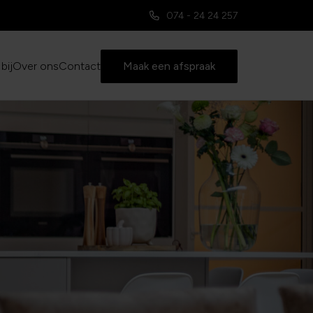
074 - 24 24 257
bij
Over ons
Contact
Maak een afspraak