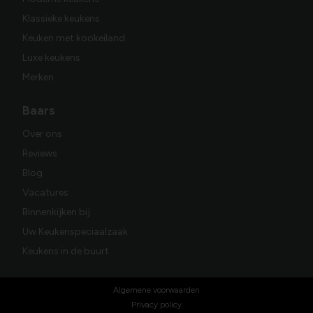
Klassieke keukens
Keuken met kookeiland
Luxe keukens
Merken
Baars
Over ons
Reviews
Blog
Vacatures
Binnenkijken bij
Uw Keukenspeciaalzaak
Keukens in de buurt
Algemene voorwaarden
Privacy policy