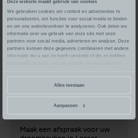
Deze website maakt gebruik van cookies
Elke keuken stemmen we volledig af op uw ruimte,
We gebruiken cookies om content en advertenties te
smaak en gebruik. U krijgt een keuken die écht bij u past.
personaliseren, om functies voor social media te bieden
Alles wordt geregeld door ons eigen team
en om ons websiteverkeer te analyseren. Ook delen we
Van ontwerp tot plaatsing: alles doen we zelf. Zo
informatie over uw gebruik van onze site met onze
houden we grip op de planning en kwaliteit.
partners voor social media, adverteren en analyse. Deze
U krijgt standaard vijf jaar garantie
partners kunnen deze gegevens combineren met andere
Zekerheid voorop: op al onze keukens krijgt u standaard
informatie die u aan ze heeft verstrekt of die ze hebben
vijf jaar garantie, zonder gedoe.
verzameld op basis van uw gebruik van hun services.
Klanten geven ons gemiddeld een 9.5
Onze klanten waarderen ons met een 9.5. Daar zijn we
Alles toestaan
trots op, en het motiveert ons om steeds beter te
worden.
Aanpassen
Maak een afspraak voor uw