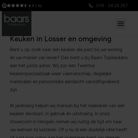
074 - 24 24 257
9.7
/ 10
Keuken in Losser en omgeving
Bent u op zoek naar een keuken die past bij uw woning
én uw manier van leven? Dan bent u bij Baars Topkeukens
aan het juiste adres. Wij zijn een Twentse
keukenspeciaalzaak waar vakmanschap, degelijke
materialen en persoonlijke aandacht vanzelfsprekend
zijn.
Al jarenlang helpen wij mensen bij het realiseren van een
keuken die klopt, in gebruik én uitstraling. In onze
showroom in Hengelo nemen wij rustig de tijd om naar
uw wensen te luisteren. Of u nu al een duidelijk idee heeft
of juist nog volop aan het oriënteren bent, wij denken