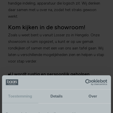
handige indeling, apparatuur die logisch zit. Wij denken
daar samen met u over na, zodat het straks gewoon
werkt.
Kom kijken in de showroom!
Zoals u weet bent u vanuit Losser zo in Hengelo. Onze
showroom is ruim opgezet, u kunt er op uw gemak
rondkijken of samen met een van ons aan tafel gaan. Wij
laten u verschillende mogelijkheden zien en helpen u stap
voor stap verder.
U wordt rustig en persoonlijk geholpen
Bij ons nemen we echt de tijd voor u. Geen gehaast,
maar persoonlijke aandacht en advies dat past bij uw
wensen.
Toestemming
Details
Over
Keukens worden op maat gemaakt, voor uw
situatie