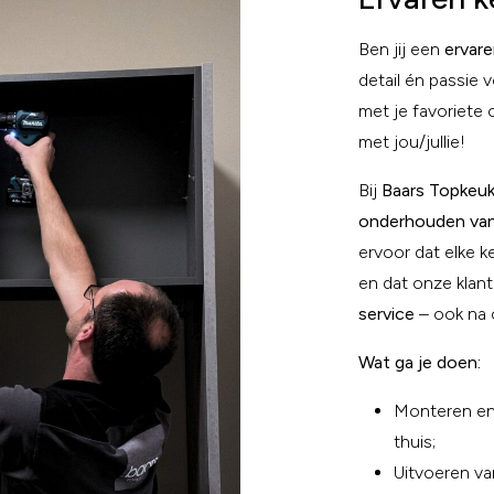
Ben jij een
ervar
detail én passie 
met je favoriete
met jou/jullie!
Bij
Baars Topkeu
onderhouden van
ervoor dat elke 
en dat onze klan
service
– ook na 
Wat ga je doen:
Monteren en 
thuis;
Uitvoeren v