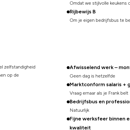
Omdat we stijlvolle keukens 
Rijbewijs B
Om je eigen bedrijfsbus te b
l zelfstandigheid
Afwisselend werk – mon
nen op de
Geen dag is hetzelfde
Marktconform salaris +
Vraag ernaar als je Frank belt
Bedrijfsbus en professi
Natuurlijk
Fijne werksfeer binnen 
kwaliteit