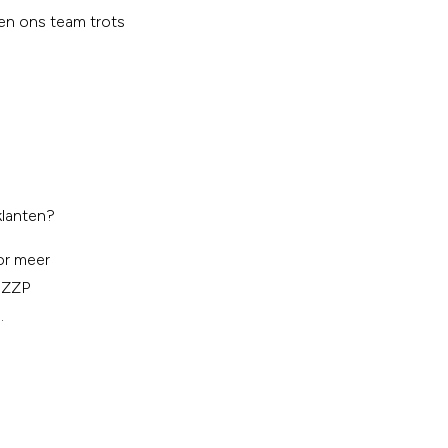
en ons team trots
klanten?
or meer
s ZZP
.