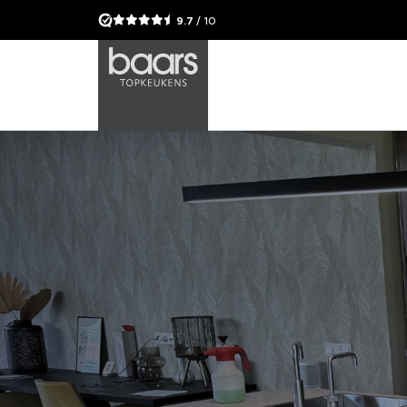
9.7
/ 10