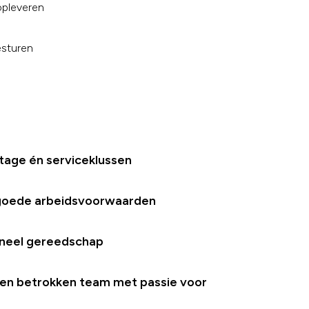
opleveren
esturen
tage én serviceklussen
 goede arbeidsvoorwaarden
oneel gereedschap
een betrokken team met passie voor