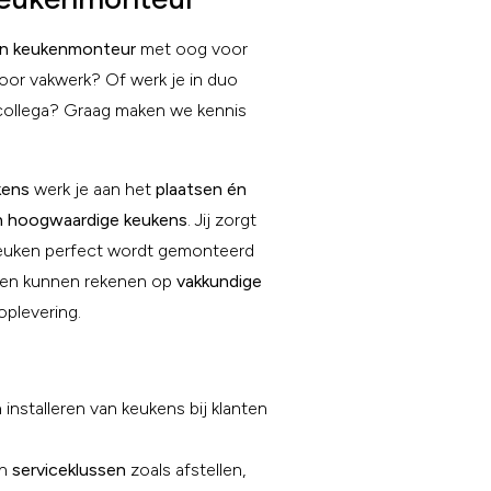
en keukenmonteur
met oog voor
voor vakwerk? Of werk je in duo
 collega? Graag maken we kennis
kens
werk je aan het
plaatsen én
 hoogwaardige keukens
. Jij zorgt
keuken perfect wordt gemonteerd
ten kunnen rekenen op
vakkundige
oplevering.
installeren van keukens bij klanten
an
serviceklussen
zoals afstellen,