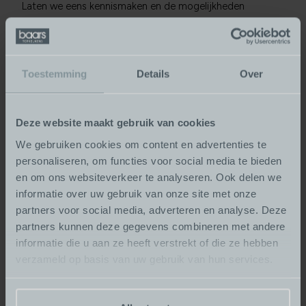
Laten we eens kennismaken en de mogelijkheden
bespreken. Bij Baars Topkeukens denken wij graag met u
mee.
Weet u nog niet helemaal welke stijl bij u past? Welke
Toestemming
Details
Over
apparatuur aansluit bij uw wensen of gewoon eens
benieuwd hoe de indeling van een nieuwe keuken kan
Deze website maakt gebruik van cookies
zijn? Kom vrijblijvend binnenlopen of plan voorafgaand
een afspraak met ons in.
We gebruiken cookies om content en advertenties te
personaliseren, om functies voor social media te bieden
en om ons websiteverkeer te analyseren. Ook delen we
informatie over uw gebruik van onze site met onze
partners voor social media, adverteren en analyse. Deze
Plan eenvoudig een afspraak
partners kunnen deze gegevens combineren met andere
in
informatie die u aan ze heeft verstrekt of die ze hebben
verzameld op basis van uw gebruik van hun services.
Uw naam