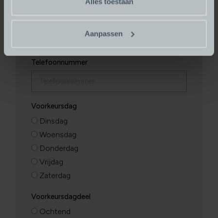
Alles toestaan
E-mailadres
Aanpassen
Telefoonnummer
Voorkeursdag
Dinsdag
Woensdag
Donderdag
Vrijdag
Zaterdag
Voorkeursdagdeel
Ochtend