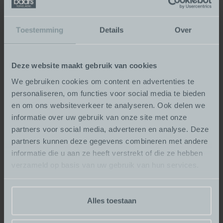
Weet u nog niet helemaal welke stijl bij u past? Welke
apparatuur aansluit bij uw wensen of gewoon eens
benieuwd hoe de indeling van een nieuwe keuken kan
Toestemming
Details
Over
zijn? Kom vrijblijvend binnenlopen of plan voorafgaand
een afspraak met ons in.
Deze website maakt gebruik van cookies
We gebruiken cookies om content en advertenties te
personaliseren, om functies voor social media te bieden
en om ons websiteverkeer te analyseren. Ook delen we
Plan eenvoudig een afspraak
informatie over uw gebruik van onze site met onze
in
partners voor social media, adverteren en analyse. Deze
partners kunnen deze gegevens combineren met andere
Uw naam
informatie die u aan ze heeft verstrekt of die ze hebben
verzameld op basis van uw gebruik van hun services.
E-mailadres
Alles toestaan