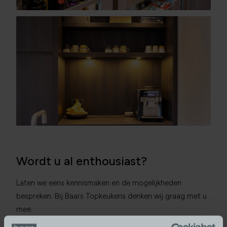
Wordt u al enthousiast?
Laten we eens kennismaken en de mogelijkheden
bespreken. Bij Baars Topkeukens denken wij graag met u
mee.