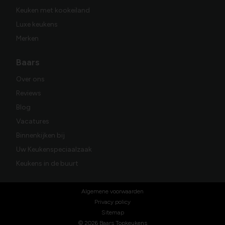
Keuken met kookeiland
Luxe keukens
Merken
Baars
Over ons
Reviews
Blog
Vacatures
Binnenkijken bij
Uw Keukenspeciaalzaak
Keukens in de buurt
Algemene voorwaarden
Privacy policy
Sitemap
© 2026 Baars Topkeukens