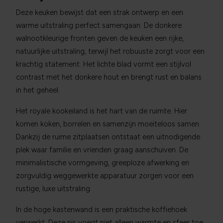
Deze keuken bewijst dat een strak ontwerp en een
warme uitstraling perfect samengaan. De donkere
walnootkleurige fronten geven de keuken een rijke,
natuurlijke uitstraling, terwijl het robuuste zorgt voor een
krachtig statement. Het lichte blad vormt een stijlvol
contrast met het donkere hout en brengt rust en balans
in het geheel.
Het royale kookeiland is het hart van de ruimte. Hier
komen koken, borrelen en samenzijn moeiteloos samen.
Dankzij de ruime zitplaatsen ontstaat een uitnodigende
plek waar familie en vrienden graag aanschuiven. De
minimalistische vormgeving, greeploze afwerking en
zorgvuldig weggewerkte apparatuur zorgen voor een
rustige, luxe uitstraling.
In de hoge kastenwand is een praktische koffiehoek
verwerkt. Deze nis voegt niet alleen warmte en sfeer toe,