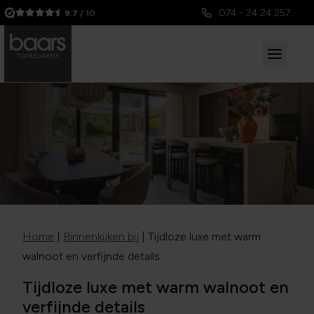
074 - 24 24 257
9.7
/ 10
Home
|
Binnenkijken bij
|
Tijdloze luxe met warm
walnoot en verfijnde details
Tijdloze luxe met warm walnoot en
verfijnde details