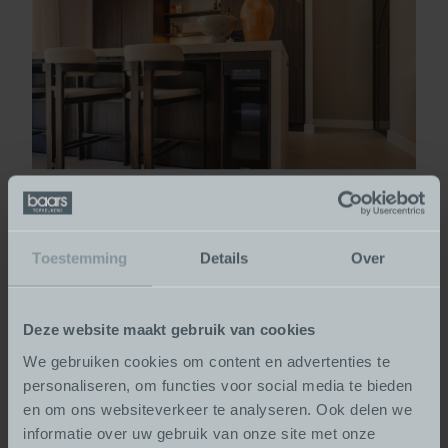
Toestemming
Details
Over
Wordt u al enthousiast?
Laten we eens kennismaken en de mogelijkheden
Deze website maakt gebruik van cookies
bespreken. Bij Baars Topkeukens denken wij graag met u
We gebruiken cookies om content en advertenties te
mee.
personaliseren, om functies voor social media te bieden
Weet u nog niet helemaal welke stijl bij u past? Welke
en om ons websiteverkeer te analyseren. Ook delen we
apparatuur aansluit bij uw wensen of gewoon eens
informatie over uw gebruik van onze site met onze