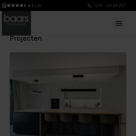
074 - 24 24 257
9.7
/ 10
Projecten