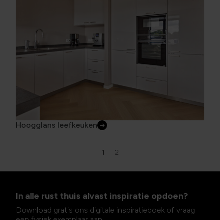
Hoogglans leefkeuken
1
2
In alle rust thuis alvast inspiratie opdoen?
Download gratis ons digitale inspiratieboek of vraag
een fysiek exemplaar aan.