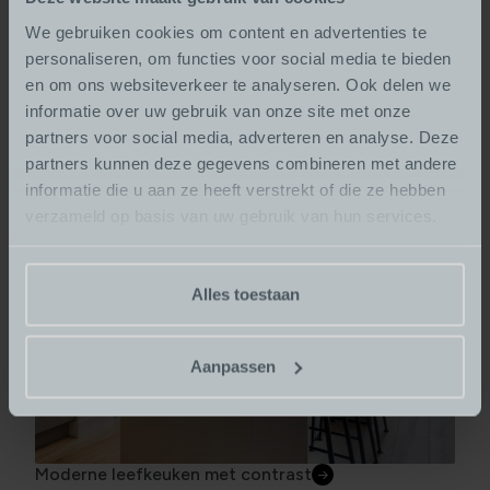
We gebruiken cookies om content en advertenties te
personaliseren, om functies voor social media te bieden
Designkeuken met warme uitstraling
en om ons websiteverkeer te analyseren. Ook delen we
informatie over uw gebruik van onze site met onze
partners voor social media, adverteren en analyse. Deze
partners kunnen deze gegevens combineren met andere
informatie die u aan ze heeft verstrekt of die ze hebben
verzameld op basis van uw gebruik van hun services.
Alles toestaan
Aanpassen
Moderne leefkeuken met contrast